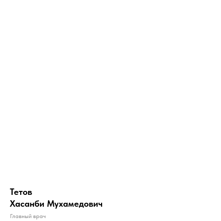
Тетов
Хасанби Мухамедович
Главный врач