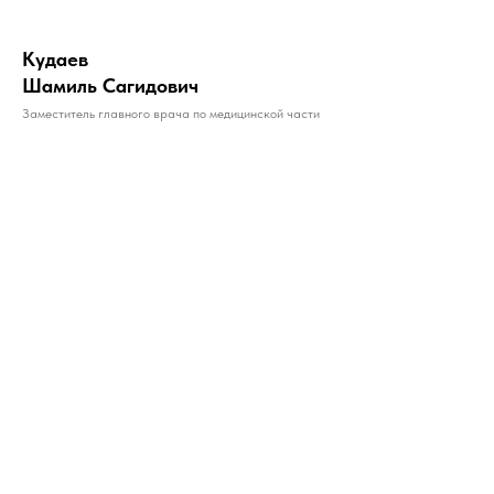
Кудаев
Шамиль Сагидович
Заместитель главного врача по медицинской части