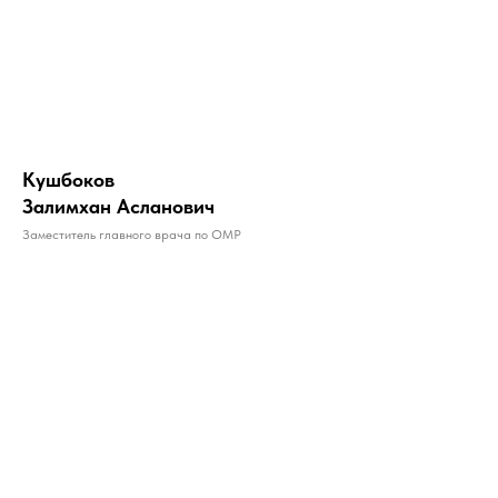
Кушбоков
Залимхан Асланович
Заместитель главного врача по ОМР