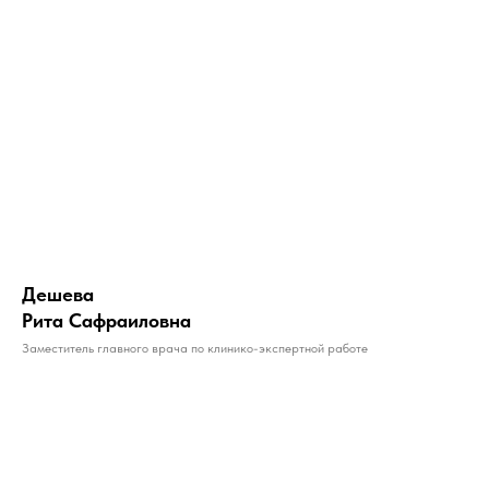
Дешева
Рита Сафраиловна
Заместитель главного врача по клинико-экспертной работе